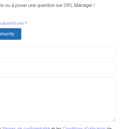
vis ou à poser une question sur OPL Manager !
rabeinfo.net
?
mmunity
es
Règles de confidentialité
et les
Conditions d'utilisation
de