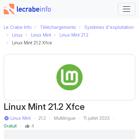
Le Crabe Info
Téléchargements
Systèmes d'exploitation
Linux
Linux Mint
Linux Mint 21.2
Linux Mint 21.2 Xfce
Linux Mint 21.2 Xfce
Éditeur
Linux Mint
21.2
Multilingue
11 juillet 2023
Version
Langue
Dernière mise à jour
Prix
Gratuit
4
Mentions J'aime