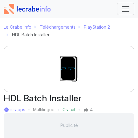
Le Crabe Info
Téléchargements
PlayStation 2
HDL Batch Installer
HDL Batch Installer
Éditeur
israpps
Multilingue
Gratuit
4
Langue
Prix
Mentions J'aime