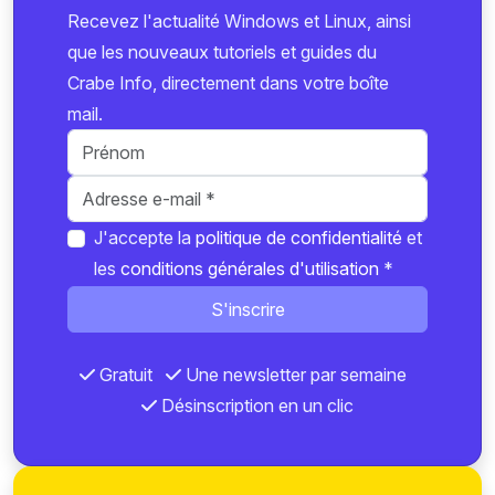
Recevez l'actualité Windows et Linux, ainsi
que les nouveaux tutoriels et guides du
Crabe Info, directement dans votre boîte
mail.
J'accepte la
politique de confidentialité
et
les
conditions générales d'utilisation
*
S'inscrire
Gratuit
Une newsletter par semaine
Désinscription en un clic