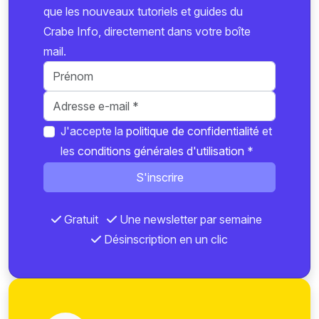
que les nouveaux tutoriels et guides du
Crabe Info, directement dans votre boîte
mail.
J'accepte la
politique de confidentialité
et
les
conditions générales d'utilisation
*
S'inscrire
Gratuit
Une newsletter par semaine
Désinscription en un clic