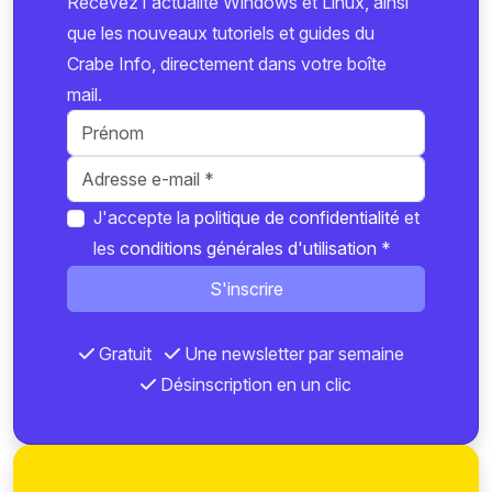
Recevez l'actualité Windows et Linux, ainsi
que les nouveaux tutoriels et guides du
Crabe Info, directement dans votre boîte
mail.
J'accepte la
politique de confidentialité
et
les
conditions générales d'utilisation
*
S'inscrire
Gratuit
Une newsletter par semaine
Désinscription en un clic