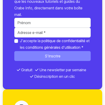
que les nouveaux tutoriels et guides du
Crabe Info, directement dans votre boîte
mail.
J'accepte la
politique de confidentialité
et
les
conditions générales d'utilisation
*
S'inscrire
Gratuit
Une newsletter par semaine
Désinscription en un clic