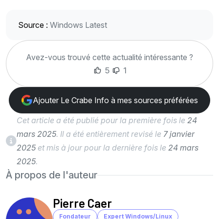
Source :
Windows Latest
Avez-vous trouvé cette actualité intéressante ?
5
1
Ajouter Le Crabe Info à mes sources préférées
Cet article a été publié pour la première fois le
24
mars 2025
. Il a été entièrement revisé le
7 janvier
2025
et mis à jour pour la dernière fois le
24 mars
2025
.
À propos de l'auteur
Pierre Caer
Fondateur
Expert Windows/Linux