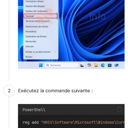
Exécutez la commande suivante :
PowerShell
reg add 
"HKCU\Software\Microsoft\Windows\Curre