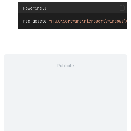
PowerShell
reg delete 
"HKCU\Software\Microsoft\Windows\Cu