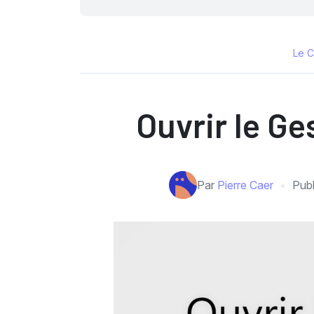
Le C
Ouvrir le G
Par
Pierre Caer
Publ