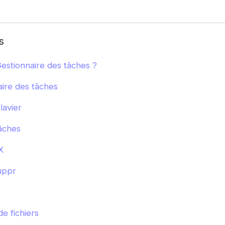
s
estionnaire des tâches ?
aire des tâches
lavier
tâches
X
uppr
de fichiers