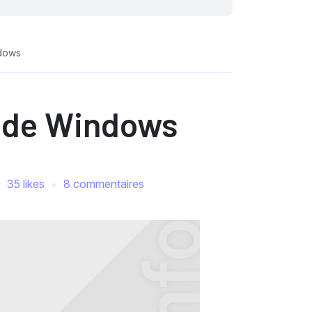
ndows
s de Windows
35 likes
8 commentaires