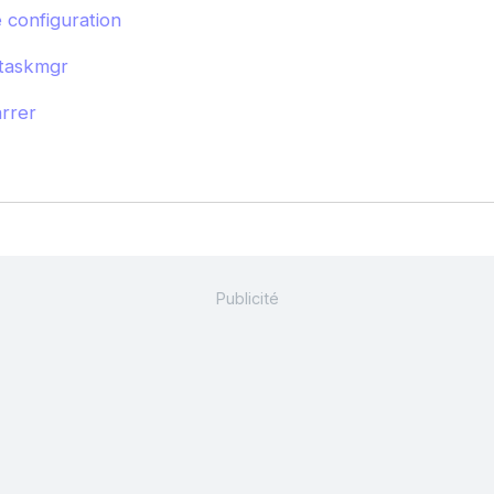
 configuration
taskmgr
rrer