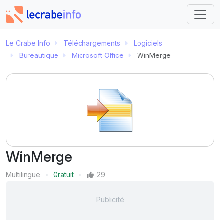
Le Crabe Info
Téléchargements
Logiciels
Bureautique
Microsoft Office
WinMerge
WinMerge
Langue
Multilingue
Gratuit
29
Prix
Mentions J'aime