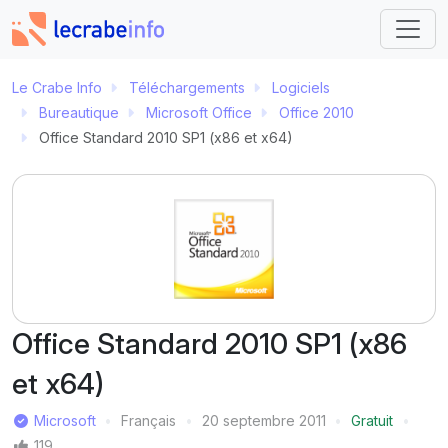
Le Crabe Info
Téléchargements
Logiciels
Bureautique
Microsoft Office
Office 2010
Office Standard 2010 SP1 (x86 et x64)
Office Standard 2010 SP1 (x86
et x64)
Éditeur
Microsoft
Français
20 septembre 2011
Gratuit
Langue
Dernière mise à jour
Prix
Mentions J'aime
119