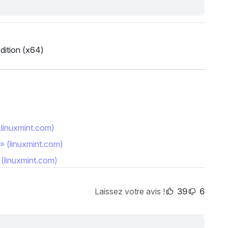
dition (x64)
g.linuxmint.com)
 » (linuxmint.com)
 (linuxmint.com)
Laissez votre avis !
39
6