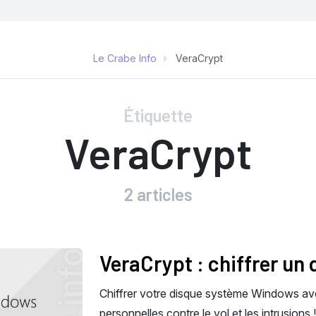
Le Crabe Info
VeraCrypt
Étiquette
VeraCrypt
2 articles
VeraCrypt : chiffrer u
Chiffrer votre disque système Windows a
personnelles contre le vol et les intrusions !