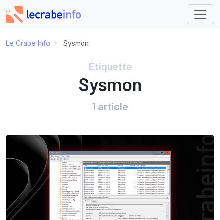
Le Crabe Info
Sysmon
Étiquette
Sysmon
1 article