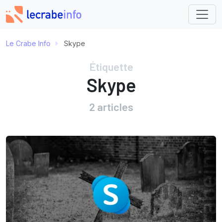
Le Crabe Info
Skype
Étiquette
Skype
2 articles