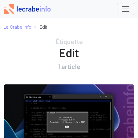
Le Crabe Info
Edit
Étiquette
Edit
1 article