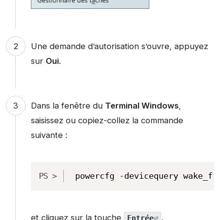
Une demande d’autorisation s’ouvre, appuyez
sur
Oui
.
Dans la fenêtre du
Terminal Windows
,
saisissez ou copiez-collez la commande
suivante :
Copy
powercfg 
-
devicequery wake_fr
et cliquez sur la touche
.
Entrée
⏎