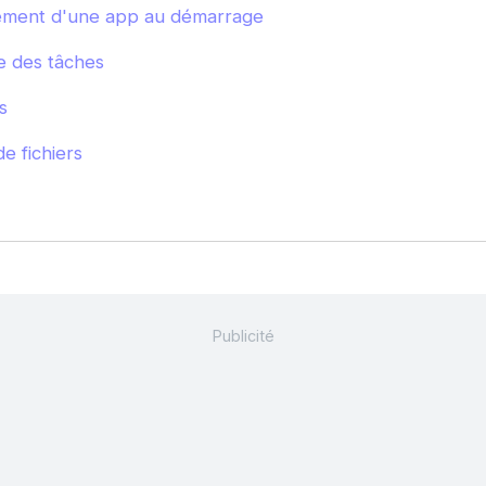
ement d'une app au démarrage
re des tâches
s
de fichiers