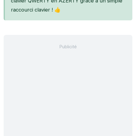
clavier QWERTY en AZERTY grâce à un simple
raccourci clavier ! 👍