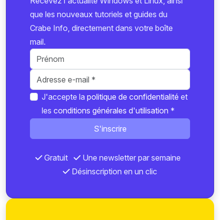
Recevez l'actualité Windows et Linux, ainsi
que les nouveaux tutoriels et guides du
Crabe Info, directement dans votre boîte
mail.
J'accepte la
politique de confidentialité
et
les
conditions générales d'utilisation
*
S'inscrire
Gratuit
Une newsletter par semaine
Désinscription en un clic