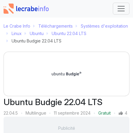
Le Crabe Info
Téléchargements
Systèmes d'exploitation
Linux
Ubuntu
Ubuntu 22.04 LTS
Ubuntu Budgie 22.04 LTS
Ubuntu Budgie 22.04 LTS
Version
22.04.5
Multilingue
11 septembre 2024
Gratuit
4
Langue
Dernière mise à jour
Prix
Mentions J'aime