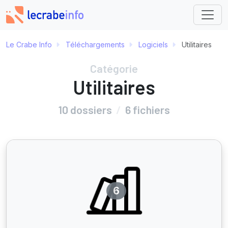
Le Crabe Info
Téléchargements
Logiciels
Utilitaires
Catégorie
Utilitaires
10 dossiers
/
6 fichiers
6