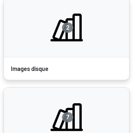
2
Images disque
7